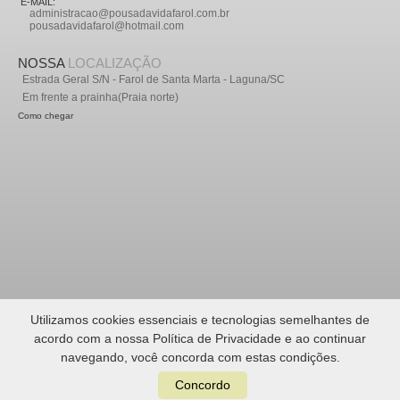
E-MAIL:
administracao@pousadavidafarol.com.br
pousadavidafarol@hotmail.com
NOSSA
LOCALIZAÇÃO
Estrada Geral S/N - Farol de Santa Marta - Laguna/SC
Em frente a prainha(Praia norte)
Como chegar
Utilizamos cookies essenciais e tecnologias semelhantes de
acordo com a nossa Política de Privacidade e ao continuar
navegando, você concorda com estas condições.
Concordo